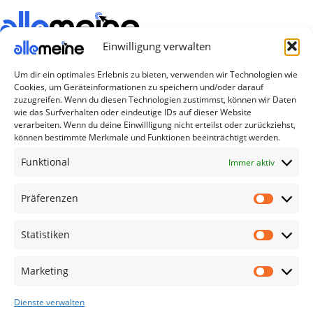
Einwilligung verwalten
Die Produkte, die Sie wünschen, aber nicht
Um dir ein optimales Erlebnis zu bieten, verwenden wir Technologien wie
erreichen können, sind gleichzeitig mit der
Cookies, um Geräteinformationen zu speichern und/oder darauf
Welt hier.
zuzugreifen. Wenn du diesen Technologien zustimmst, können wir Daten
wie das Surfverhalten oder eindeutige IDs auf dieser Website
Abonnieren Sie uns
verarbeiten. Wenn du deine Einwillligung nicht erteilst oder zurückziehst,
können bestimmte Merkmale und Funktionen beeinträchtigt werden.
Funktional
Immer aktiv
Kategorien
TV Zubehör
Präferenzen
Smartwatch Zubehör
Statistiken
Handy Zubehör
Airpod Zubehör
Marketing
Gamingsachen
Dienste verwalten
Useful Links