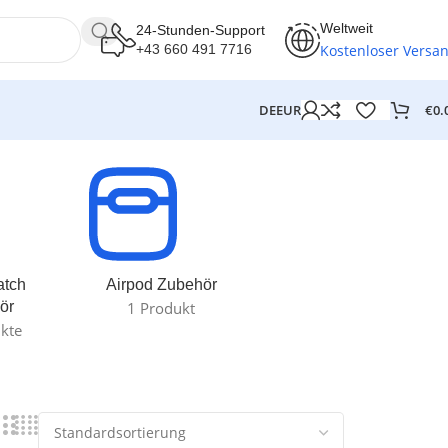
Weltweit
24-Stunden-Support
Kostenloser Versa
+43 660 491 7716
€
0.
DE
EUR
atch
Airpod Zubehör
ör
1 Produkt
kte