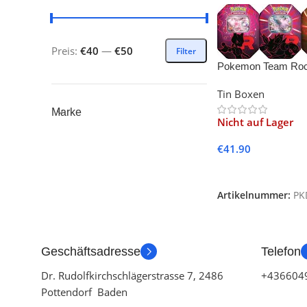
Preis:
€40
—
€50
Filter
Pokemon Team Rock
– EN- (1x zufällige T
Tin Boxen
Marke
Nicht auf Lager
€
41.90
Weiterlesen
Artikelnummer:
PK
Geschäftsadresse
Telefon
Dr. Rudolfkirchschlägerstrasse 7, 2486
+436604
Pottendorf Baden