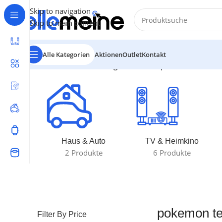
Skip to navigation
Skip to main content
Alle Kategorien
Aktionen
Outlet
Kontakt
Start
/
Produkte verschlagwortet mit „pokemon team r
Haus & Auto
TV & Heimkino
2 Produkte
6 Produkte
pokemon te
Filter By Price