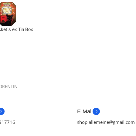
et´s ex Tin Box
in)
DRENTIN
E-Mail
917716
shop.allemeine@gmail.com