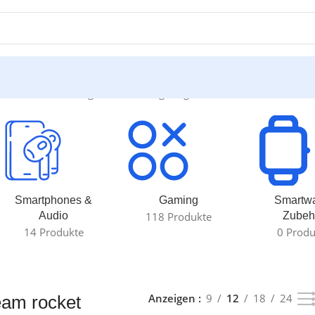
ocket“
Einzelnes Ergebnis wird angezeigt
Smartphones &
Gaming
Smartw
Audio
118 Produkte
Zubeh
14 Produkte
0 Produ
Anzeigen
9
12
18
24
am rocket