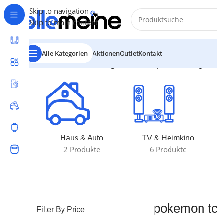
Skip to navigation
Skip to main content
Alle Kategorien
Aktionen
Outlet
Kontakt
Start
/
Produkte verschlagwortet mit „pokemon tcg sea
Haus & Auto
TV & Heimkino
2 Produkte
6 Produkte
pokemon tc
Filter By Price