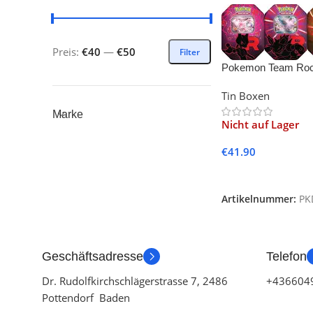
Preis:
€40
—
€50
Filter
Pokemon Team Rock
– EN- (1x zufällige T
Tin Boxen
Marke
Nicht auf Lager
€
41.90
Weiterlesen
Artikelnummer:
PK
Geschäftsadresse
Telefon
Dr. Rudolfkirchschlägerstrasse 7, 2486
+436604
Pottendorf Baden