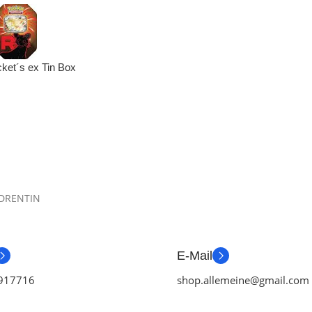
et´s ex Tin Box
in)
DRENTIN
E-Mail
917716
shop.allemeine@gmail.com