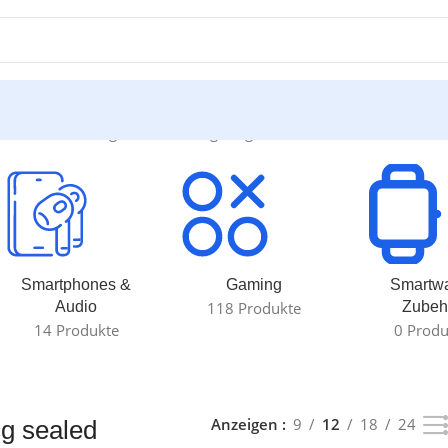
led“
Einzelnes Ergebnis wird angezeigt
Smartphones &
Gaming
Smartw
Audio
118 Produkte
Zubeh
14 Produkte
0 Produ
Anzeigen
9
12
18
24
g sealed