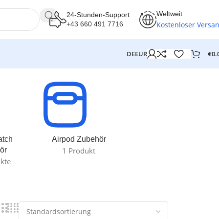
Weltweit
24-Stunden-Support
Kostenloser Versa
+43 660 491 7716
€
0.
DE
EUR
atch
Airpod Zubehör
ör
1 Produkt
kte