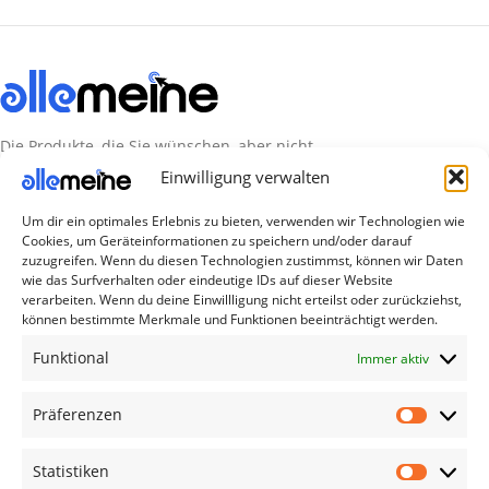
Die Produkte, die Sie wünschen, aber nicht
erreichen können, sind gleichzeitig mit der
Einwilligung verwalten
Welt hier.
Um dir ein optimales Erlebnis zu bieten, verwenden wir Technologien wie
Cookies, um Geräteinformationen zu speichern und/oder darauf
Abonnieren Sie uns
zuzugreifen. Wenn du diesen Technologien zustimmst, können wir Daten
wie das Surfverhalten oder eindeutige IDs auf dieser Website
verarbeiten. Wenn du deine Einwillligung nicht erteilst oder zurückziehst,
Kategorien
können bestimmte Merkmale und Funktionen beeinträchtigt werden.
TV Zubehör
Funktional
Immer aktiv
Smartwatch Zubehör
Präferenzen
Handy Zubehör
Airpod Zubehör
Statistiken