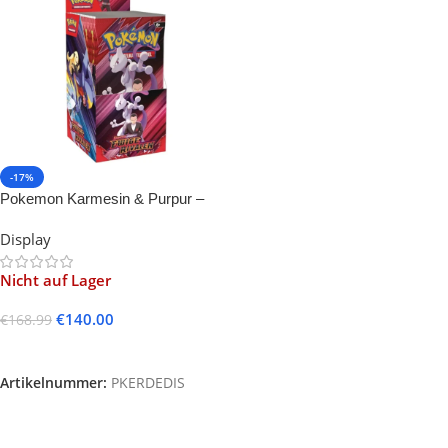
-17%
Pokemon Karmesin & Purpur –
Ewige Rivalen Display -18-
Display
Nicht auf Lager
€
140.00
€
168.99
Weiterlesen
Artikelnummer:
PKERDEDIS