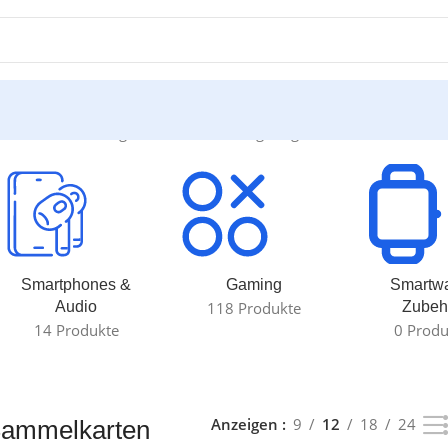
lkarten“
Alle 4 Ergebnisse werden angezeigt
Smartphones &
Gaming
Smartw
Audio
118 Produkte
Zubeh
14 Produkte
0 Produ
Anzeigen
9
12
18
24
ammelkarten