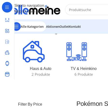
Skip to navigation
Skip to main content
Alle Kategorien
Aktionen
Outlet
Kontakt
Start
/
Produkte verschlagwortet mit „Pokémon Samme
Haus & Auto
TV & Heimkino
2 Produkte
6 Produkte
Pokémon S
Filter By Price