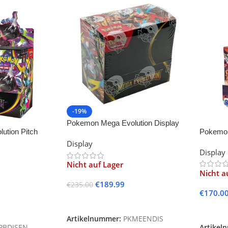
-19%
Pokemon Mega Evolution Display
ution Pitch
Pokemon 
-36- Sealed
Flames 
Display
Display
Nicht auf Lager
Nicht a
€
189.99
€
235.00
€
170.0
Weiterlesen
Weiter
Artikelnummer:
PKMEENDIS
PBDISEN
Artikel