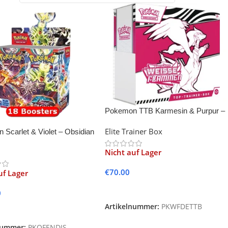
Pokemon TTB Karmesin & Purpur –
Weisse Flammen
Elite Trainer Box
Scarlet & Violet – Obsidian
Display -18- Sealed
Nicht auf Lager
€
70.00
uf Lager
Weiterlesen
0
Artikelnummer:
PKWFDETTB
lesen
nummer:
PKOFENDIS