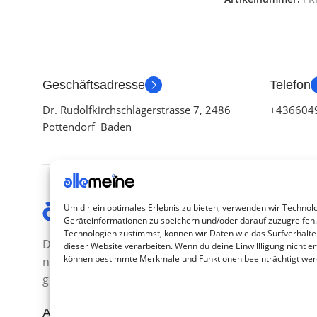
Geschäftsadresse
Telefon
Dr. Rudolfkirchschlägerstrasse 7, 2486
+436604
Pottendorf Baden
Kategor
Um dir ein optimales Erlebnis zu bieten, verwenden wir Technol
Geräteinformationen zu speichern und/oder darauf zuzugreifen
TV Zubeh
Technologien zustimmst, können wir Daten wie das Surfverhalte
Die Produkte, die Sie wünschen, aber
dieser Website verarbeiten. Wenn du deine Einwillligung nicht ert
Smartwa
können bestimmte Merkmale und Funktionen beeinträchtigt wer
nicht erreichen können, sind
Handy Z
gleichzeitig mit der Welt hier.
Airpod Z
Abonnieren Sie uns