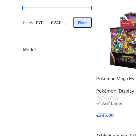
Preis:
€70
—
€240
Filter
Marke
Pokemon Mega Evol
Black Display
Pokémon
,
Display
Auf Lager
€
235.00
In Den Warenkorb
Artikelnummer:
PK