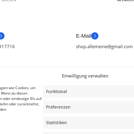
E-Mail
917716
shop.allemeine@gmail.com
Einwilligung verwalten
ien
Useful Links
Legal
ogien wie Cookies, um
Funktional
. Wenn du diesen
ör
Aktionen
AGB
n oder eindeutige IDs auf
eilst oder zurückziehst,
tch Zubehör
Blog
Impressum
Präferenzen
den.
ubehör
Kontakt
Datenschutzer
Statistiken
ubehör
Lieferung & Rückgabe
Cookies