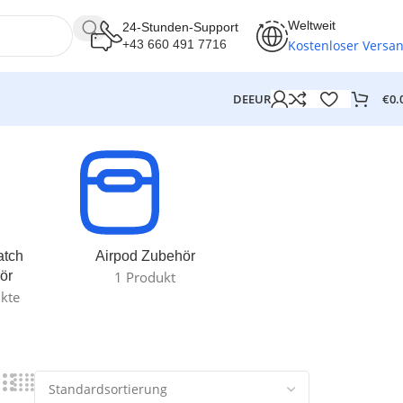
Weltweit
24-Stunden-Support
Kostenloser Versa
+43 660 491 7716
€
0.
DE
EUR
atch
Airpod Zubehör
ör
1 Produkt
kte