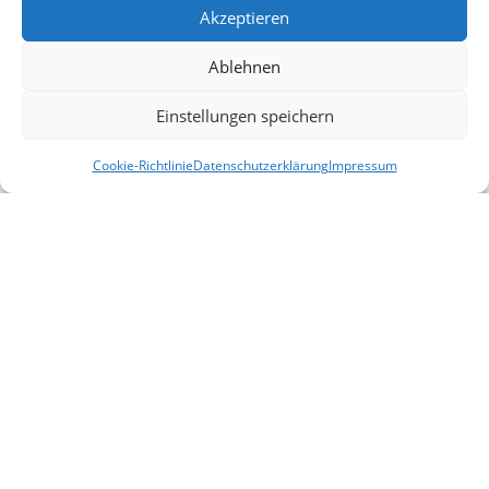
Aktionen
Akzeptieren
Blog
Ablehnen
Kontakt
Einstellungen speichern
Lieferung & Rückgabe
Outlet
Cookie-Richtlinie
Datenschutzerklärung
Impressum
Filter
Startseite
Mein Konto
Warenkorb
Vergleichen
Legal
AGB
Impressum
Datenschutzerklärung
Cookies
Haftungsausschluss
Allemeine
2025 |
design by selyus
.