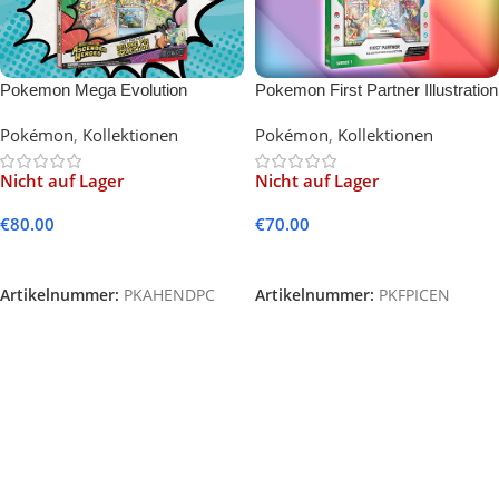
Pokemon Mega Evolution
Pokemon First Partner Illustration
Ascended Heroes First Partners
Collection Series 1 (English)
Pokémon
,
Kollektionen
Pokémon
,
Kollektionen
Deluxe Pin Collection (English)
Nicht auf Lager
Nicht auf Lager
€
80.00
€
70.00
Weiterlesen
Weiterlesen
Artikelnummer:
PKAHENDPC
Artikelnummer:
PKFPICEN