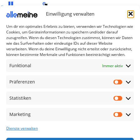
Einwilligung verwalten
Die Produkte, die Sie wünschen, aber nicht
Um dir ein optimales Erlebnis zu bieten, verwenden wir Technologien wie
erreichen können, sind gleichzeitig mit der
Cookies, um Geräteinformationen zu speichern und/oder darauf
Welt hier.
zuzugreifen. Wenn du diesen Technologien zustimmst, können wir Daten
wie das Surfverhalten oder eindeutige IDs auf dieser Website
verarbeiten. Wenn du deine Einwillligung nicht erteilst oder zurückziehst,
Abonnieren Sie uns
können bestimmte Merkmale und Funktionen beeinträchtigt werden.
Funktional
Immer aktiv
Kategorien
Präferenzen
TV Zubehör
Smartwatch Zubehör
Statistiken
Handy Zubehör
Airpod Zubehör
Marketing
Gamingsachen
Dienste verwalten
Useful Links