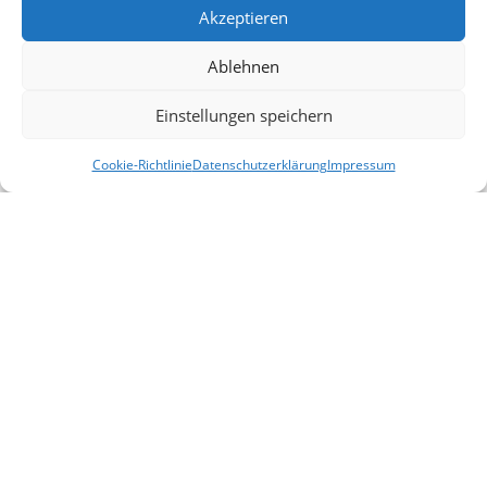
Aktionen
Akzeptieren
Blog
Ablehnen
Kontakt
Einstellungen speichern
Lieferung & Rückgabe
Outlet
Cookie-Richtlinie
Datenschutzerklärung
Impressum
Filter
Startseite
Mein Konto
Warenkorb
Vergleichen
Legal
AGB
Impressum
Datenschutzerklärung
Cookies
Haftungsausschluss
Allemeine
2025 |
design by selyus
.