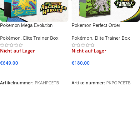
Pokemon Mega Evolution
Pokemon Perfect Order
Ascended Heroes Pokémon
Pokémon Center Elite Trainer
Pokémon
,
Elite Trainer Box
Pokémon
,
Elite Trainer Box
Center Elite Trainer Box (English)
Box (English)
Nicht auf Lager
Nicht auf Lager
€
649.00
€
180.00
Weiterlesen
Weiterlesen
Artikelnummer:
PKAHPCETB
Artikelnummer:
PKPOPCETB