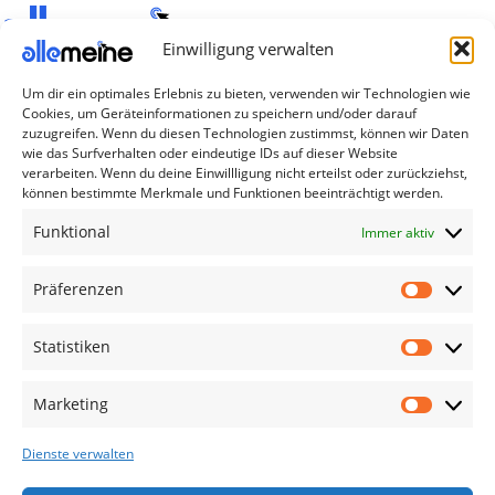
Einwilligung verwalten
Die Produkte, die Sie wünschen, aber nicht
Um dir ein optimales Erlebnis zu bieten, verwenden wir Technologien wie
erreichen können, sind gleichzeitig mit der
Cookies, um Geräteinformationen zu speichern und/oder darauf
Welt hier.
zuzugreifen. Wenn du diesen Technologien zustimmst, können wir Daten
wie das Surfverhalten oder eindeutige IDs auf dieser Website
verarbeiten. Wenn du deine Einwillligung nicht erteilst oder zurückziehst,
Abonnieren Sie uns
können bestimmte Merkmale und Funktionen beeinträchtigt werden.
Funktional
Immer aktiv
Kategorien
Präferenzen
TV Zubehör
Smartwatch Zubehör
Statistiken
Handy Zubehör
Airpod Zubehör
Marketing
Gamingsachen
Dienste verwalten
Useful Links