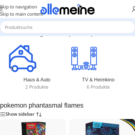
Skip to navigation
Skip to main content
/
Produkte verschlagwortet mit „pokemon phantasmal flames“
Haus & Auto
TV & Heimkino
2 Produkte
6 Produkte
pokemon phantasmal flames
Show sidebar