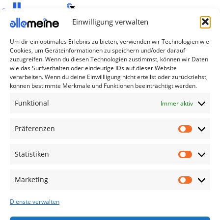
Einwilligung verwalten
Die Produkte, die Sie wünschen, aber nicht
Um dir ein optimales Erlebnis zu bieten, verwenden wir Technologien wie
erreichen können, sind gleichzeitig mit der
Cookies, um Geräteinformationen zu speichern und/oder darauf
Welt hier.
zuzugreifen. Wenn du diesen Technologien zustimmst, können wir Daten
wie das Surfverhalten oder eindeutige IDs auf dieser Website
verarbeiten. Wenn du deine Einwillligung nicht erteilst oder zurückziehst,
Abonnieren Sie uns
können bestimmte Merkmale und Funktionen beeinträchtigt werden.
Funktional
Immer aktiv
Kategorien
Präferenzen
TV Zubehör
Smartwatch Zubehör
Statistiken
Handy Zubehör
Airpod Zubehör
Marketing
Gamingsachen
Dienste verwalten
Useful Links