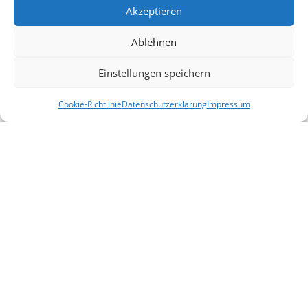
Aktionen
Akzeptieren
Blog
Ablehnen
Kontakt
Einstellungen speichern
Lieferung & Rückgabe
Outlet
Cookie-Richtlinie
Datenschutzerklärung
Impressum
Filter
Startseite
Mein Konto
Warenkorb
Vergleichen
Legal
AGB
Impressum
Datenschutzerklärung
Cookies
Haftungsausschluss
Allemeine
2025 |
design by selyus
.