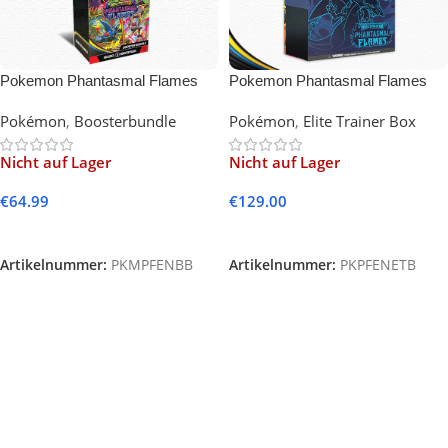
Pokemon Phantasmal Flames
Pokemon Phantasmal Flames
Booster Bundle (English)
Elite Trainer Box (English)
Pokémon
,
Boosterbundle
Pokémon
,
Elite Trainer Box
Nicht auf Lager
Nicht auf Lager
€
64.99
€
129.00
Weiterlesen
Weiterlesen
Artikelnummer:
PKMPFENBB
Artikelnummer:
PKPFENETB