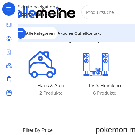
Skip to navigation
Skip to main content
Alle Kategorien
Aktionen
Outlet
Kontakt
Start
/
Produkte verschlagwortet mit „pokemon mini ti
Haus & Auto
TV & Heimkino
2 Produkte
6 Produkte
pokemon mi
Filter By Price