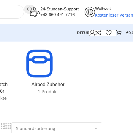
Weltweit
24-Stunden-Support
Kostenloser Versa
+43 660 491 7716
€
0.
DE
EUR
atch
Airpod Zubehör
ör
1 Produkt
kte