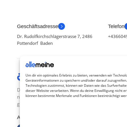
Geschäftsadresse
Telefon
Dr. Rudolfkirchschlägerstrasse 7, 2486
+436604
Pottendorf Baden
Kategor
Um dir ein optimales Erlebnis zu bieten, verwenden wir Technol
Geräteinformationen zu speichern und/oder darauf zuzugreifen
TV Zubeh
Technologien zustimmst, können wir Daten wie das Surfverhalte
Die Produkte, die Sie wünschen, aber
dieser Website verarbeiten. Wenn du deine Einwillligung nicht ert
Smartwa
können bestimmte Merkmale und Funktionen beeinträchtigt wer
nicht erreichen können, sind
Handy Z
gleichzeitig mit der Welt hier.
Airpod Z
Abonnieren Sie uns
Gamings