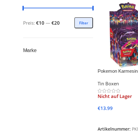
Preis:
€10
—
€20
Filter
Marke
Pokemon Karmesin
Helden Mini Tin -DE-
Tin Boxen
Tin)
Nicht auf Lager
€
13.99
Weiterlesen
Artikelnummer:
PK