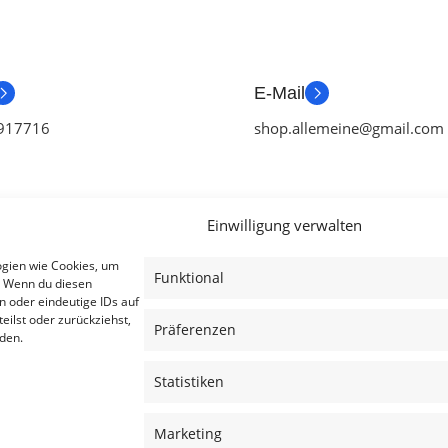
E-Mail
917716
shop.allemeine@gmail.com
Einwilligung verwalten
ien
Useful Links
Legal
ogien wie Cookies, um
Funktional
. Wenn du diesen
ör
Aktionen
AGB
n oder eindeutige IDs auf
eilst oder zurückziehst,
tch Zubehör
Blog
Impressum
Präferenzen
den.
ubehör
Kontakt
Datenschutzer
Statistiken
ubehör
Lieferung & Rückgabe
Cookies
achen
Outlet
Haftungsauss
Marketing