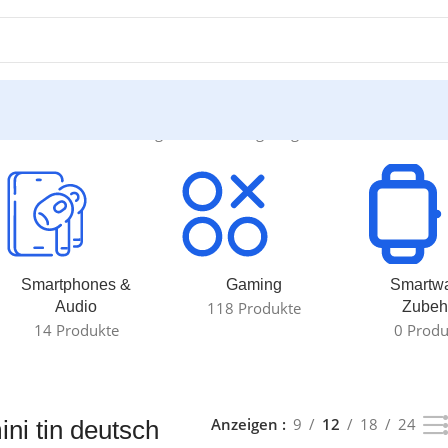
n deutsch“
Einzelnes Ergebnis wird angezeigt
Smartphones &
Gaming
Smartw
Audio
118 Produkte
Zubeh
14 Produkte
0 Produ
Anzeigen
9
12
18
24
ni tin deutsch