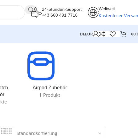
Weltweit
24-Stunden-Support
Kostenloser Versa
+43 660 491 7716
€
0.
DE
EUR
atch
Airpod Zubehör
ör
1 Produkt
kte