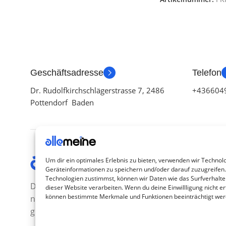
Geschäftsadresse
Telefon
Dr. Rudolfkirchschlägerstrasse 7, 2486
+436604
Pottendorf Baden
Kategor
Um dir ein optimales Erlebnis zu bieten, verwenden wir Technol
Geräteinformationen zu speichern und/oder darauf zuzugreifen
TV Zubeh
Technologien zustimmst, können wir Daten wie das Surfverhalte
Die Produkte, die Sie wünschen, aber
dieser Website verarbeiten. Wenn du deine Einwillligung nicht ert
Smartwa
können bestimmte Merkmale und Funktionen beeinträchtigt wer
nicht erreichen können, sind
Handy Z
gleichzeitig mit der Welt hier.
Airpod Z