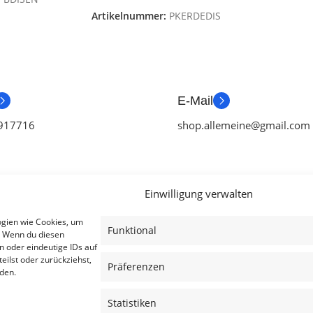
Artikelnummer:
PKERDEDIS
E-Mail
917716
shop.allemeine@gmail.com
Einwilligung verwalten
ien
Useful Links
Legal
ogien wie Cookies, um
Funktional
. Wenn du diesen
ör
Aktionen
AGB
n oder eindeutige IDs auf
eilst oder zurückziehst,
tch Zubehör
Blog
Impressum
Präferenzen
den.
ubehör
Kontakt
Datenschutzer
Statistiken
ubehör
Lieferung & Rückgabe
Cookies