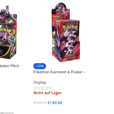
ution Pitch
-17%
Pokemon Karmesin & Purpur –
Ewige Rivalen Display -18-
Display
Nicht auf Lager
€
140.00
€
168.99
Weiterlesen
PBDISEN