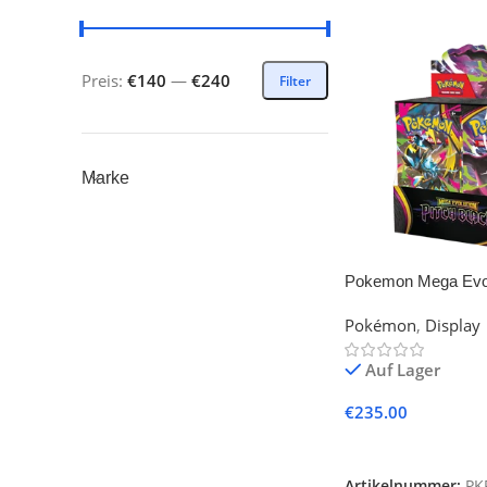
Preis:
€140
—
€240
Filter
Marke
Pokemon Mega Evol
Black Display
Pokémon
,
Display
Auf Lager
€
235.00
In Den Warenkorb
Artikelnummer:
PK