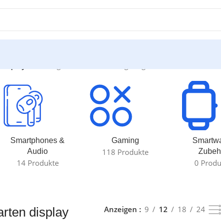
display“
Alle 2 Ergebnisse werden angezeigt
Smartphones &
Gaming
Smartw
Audio
118 Produkte
Zubeh
14 Produkte
0 Produ
Anzeigen
9
12
18
24
rten display