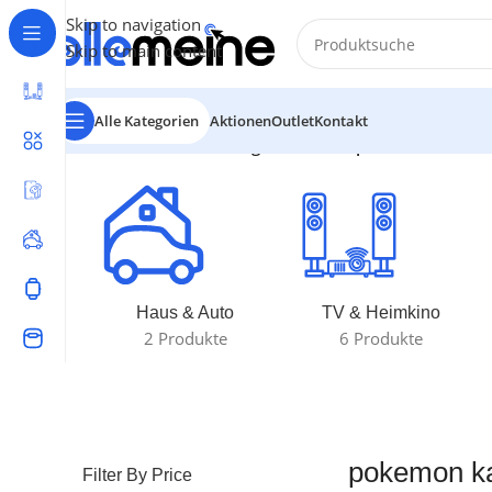
Skip to navigation
Skip to main content
Alle Kategorien
Aktionen
Outlet
Kontakt
Start
/
Produkte verschlagwortet mit „pokemon karten 
Haus & Auto
TV & Heimkino
2 Produkte
6 Produkte
pokemon ka
Filter By Price