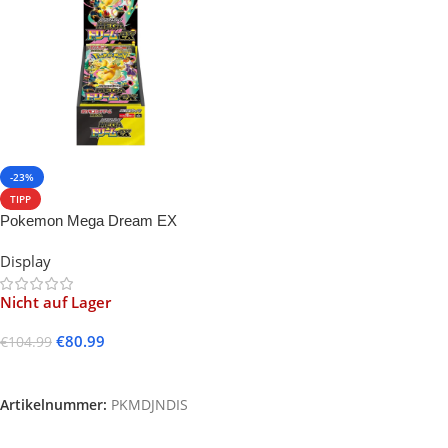
-23%
TIPP
Pokemon Mega Dream EX
(M2a) Display -JP-
Display
Nicht auf Lager
€
80.99
€
104.99
Weiterlesen
Artikelnummer:
PKMDJNDIS