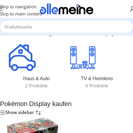
Skip to navigation
Skip to main content
Start
/
Produkte verschlagwortet mit „Pokémon Display kaufen“
Haus & Auto
TV & Heimkino
2 Produkte
6 Produkte
Pokémon Display kaufen
Show sidebar