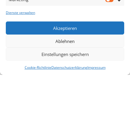
Useful Links
Dienste verwalten
Aktionen
Blog
Akzeptieren
Kontakt
Ablehnen
Lieferung & Rückgabe
Einstellungen speichern
Outlet
Legal
Cookie-Richtlinie
Datenschutzerklärung
Impressum
Filter
Startseite
Mein Konto
Warenkorb
Vergleichen
AGB
Impressum
Datenschutzerklärung
Cookies
Haftungsausschluss
Allemeine
2025 |
design by selyus
.