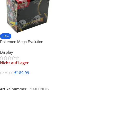
-19%
Pokemon Mega Evolution
Display -36- Sealed
Display
Nicht auf Lager
€
189.99
€
235.00
Weiterlesen
Artikelnummer:
PKMEENDIS