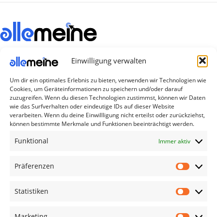
Die Produkte, die Sie wünschen, aber nicht
Einwilligung verwalten
erreichen können, sind gleichzeitig mit der
Welt hier.
Um dir ein optimales Erlebnis zu bieten, verwenden wir Technologien wie
Cookies, um Geräteinformationen zu speichern und/oder darauf
zuzugreifen. Wenn du diesen Technologien zustimmst, können wir Daten
Abonnieren Sie uns
wie das Surfverhalten oder eindeutige IDs auf dieser Website
verarbeiten. Wenn du deine Einwillligung nicht erteilst oder zurückziehst,
können bestimmte Merkmale und Funktionen beeinträchtigt werden.
Kategorien
Funktional
Immer aktiv
TV Zubehör
Smartwatch Zubehör
Präferenzen
Handy Zubehör
Statistiken
Airpod Zubehör
Gamingsachen
Marketing