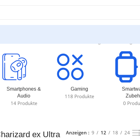
rd ex Ultra Premium Collection“
Einzelnes Ergebnis wird angeze
Smartphones &
Gaming
Smartw
Audio
118 Produkte
Zubeh
14 Produkte
0 Produ
Anzeigen
9
12
18
24
arizard ex Ultra