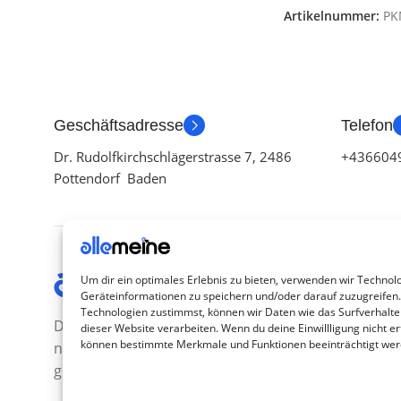
Artikelnummer:
PK
Geschäftsadresse
Telefon
Dr. Rudolfkirchschlägerstrasse 7, 2486
+436604
Pottendorf Baden
Kategor
Um dir ein optimales Erlebnis zu bieten, verwenden wir Technol
Geräteinformationen zu speichern und/oder darauf zuzugreifen
TV Zubeh
Technologien zustimmst, können wir Daten wie das Surfverhalte
Die Produkte, die Sie wünschen, aber
dieser Website verarbeiten. Wenn du deine Einwillligung nicht ert
Smartwa
können bestimmte Merkmale und Funktionen beeinträchtigt wer
nicht erreichen können, sind
Handy Z
gleichzeitig mit der Welt hier.
Airpod Z