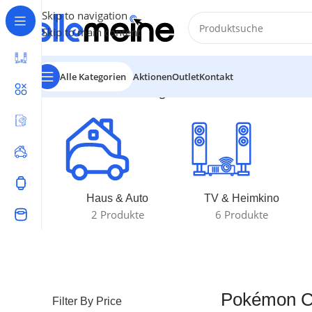
Skip to navigation
Skip to main content
Alle Kategorien
Aktionen
Outlet
Kontakt
Start
/
Produkte verschlagwortet mit „Pokémon Chariza
Haus & Auto
TV & Heimkino
2 Produkte
6 Produkte
Pokémon Ch
Filter By Price