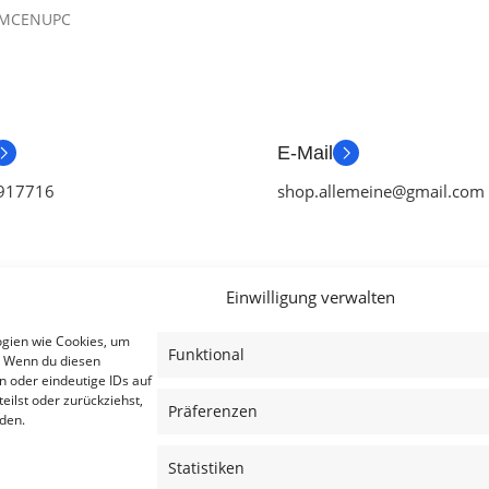
MCENUPC
E-Mail
917716
shop.allemeine@gmail.com
Einwilligung verwalten
ien
Useful Links
Legal
ogien wie Cookies, um
Funktional
. Wenn du diesen
ör
Aktionen
AGB
n oder eindeutige IDs auf
eilst oder zurückziehst,
tch Zubehör
Blog
Impressum
Präferenzen
den.
ubehör
Kontakt
Datenschutzer
Statistiken
ubehör
Lieferung & Rückgabe
Cookies