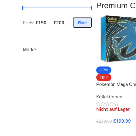
Premium Co
Preis:
€190
—
€200
Filter
Marke
-17%
TIPP
Pokemon Mega Char
Premium Collection
Kollektionen
Nicht auf Lager
€
199.99
€
239.99
Weiterlesen