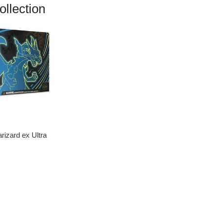
llection
izard ex Ultra