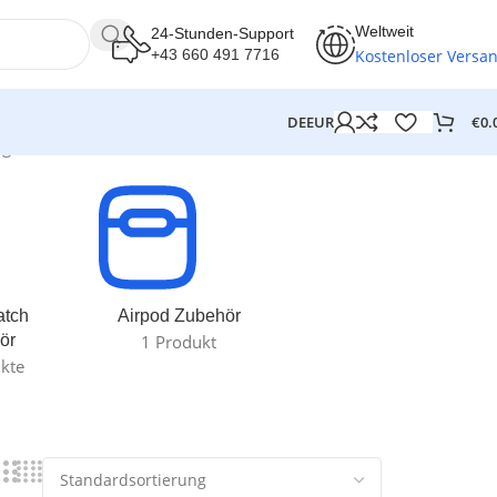
Weltweit
24-Stunden-Support
Kostenloser Versa
+43 660 491 7716
€
0.
DE
EUR
igt
atch
Airpod Zubehör
ör
1 Produkt
kte