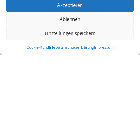
Aktionen
Akzeptieren
Blog
Ablehnen
Kontakt
Einstellungen speichern
Lieferung & Rückgabe
Outlet
Cookie-Richtlinie
Datenschutzerklärung
Impressum
Filter
Startseite
Mein Konto
Warenkorb
Vergleichen
Legal
AGB
Impressum
Datenschutzerklärung
Cookies
Haftungsausschluss
Allemeine
2025 |
design by selyus
.