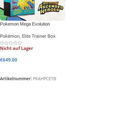
Pokemon Mega Evolution
Ascended Heroes Pokémon
Pokémon
,
Elite Trainer Box
Center Elite Trainer Box (English)
Nicht auf Lager
€
649.00
Weiterlesen
Artikelnummer:
PKAHPCETB