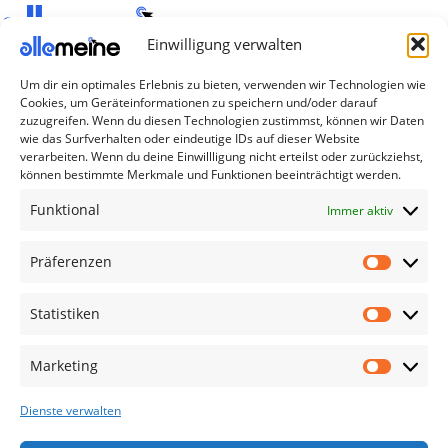
Einwilligung verwalten
Die Produkte, die Sie wünschen, aber nicht
Um dir ein optimales Erlebnis zu bieten, verwenden wir Technologien wie
erreichen können, sind gleichzeitig mit der
Cookies, um Geräteinformationen zu speichern und/oder darauf
Welt hier.
zuzugreifen. Wenn du diesen Technologien zustimmst, können wir Daten
wie das Surfverhalten oder eindeutige IDs auf dieser Website
verarbeiten. Wenn du deine Einwillligung nicht erteilst oder zurückziehst,
Abonnieren Sie uns
können bestimmte Merkmale und Funktionen beeinträchtigt werden.
Funktional
Immer aktiv
Kategorien
Präferenzen
TV Zubehör
Smartwatch Zubehör
Statistiken
Handy Zubehör
Airpod Zubehör
Marketing
Gamingsachen
Dienste verwalten
Useful Links