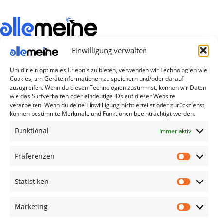
Einwilligung verwalten
Die Produkte, die Sie wünschen, aber nicht
erreichen können, sind gleichzeitig mit der
Um dir ein optimales Erlebnis zu bieten, verwenden wir Technologien wie
Welt hier.
Cookies, um Geräteinformationen zu speichern und/oder darauf
zuzugreifen. Wenn du diesen Technologien zustimmst, können wir Daten
Abonnieren Sie uns
wie das Surfverhalten oder eindeutige IDs auf dieser Website
verarbeiten. Wenn du deine Einwillligung nicht erteilst oder zurückziehst,
können bestimmte Merkmale und Funktionen beeinträchtigt werden.
Kategorien
Funktional
Immer aktiv
TV Zubehör
Präferenzen
Smartwatch Zubehör
Handy Zubehör
Statistiken
Airpod Zubehör
Marketing
Gamingsachen