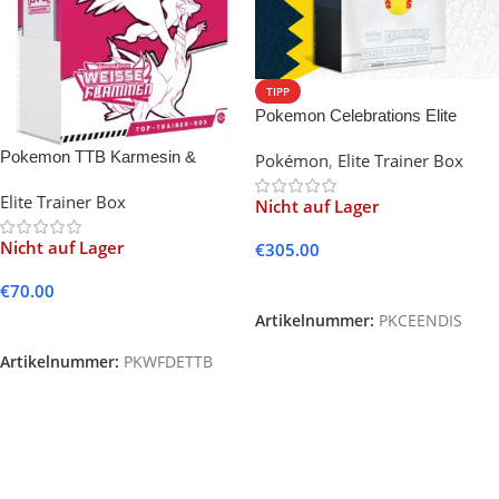
TIPP
Pokemon Celebrations Elite
Trainer Box (ETB) 25th
Pokemon TTB Karmesin &
Pokémon
,
Elite Trainer Box
Anniversary
Purpur – Weisse Flammen
Elite Trainer Box
Nicht auf Lager
Nicht auf Lager
€
305.00
Weiterlesen
€
70.00
Artikelnummer:
PKCEENDIS
Weiterlesen
Artikelnummer:
PKWFDETTB