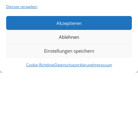
Useful Links
Dienste verwalten
Aktionen
Akzeptieren
Blog
Kontakt
Ablehnen
Lieferung & Rückgabe
Einstellungen speichern
Outlet
Legal
Cookie-Richtlinie
Datenschutzerklärung
Impressum
Filter
Startseite
Mein Konto
Warenkorb
Vergleichen
AGB
Impressum
Datenschutzerklärung
Cookies
Haftungsausschluss
Allemeine
2025 |
design by selyus
.