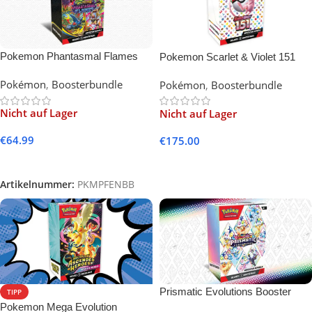
Pokemon Phantasmal Flames
Pokemon Scarlet & Violet 151
Booster Bundle (English)
Booster Bundle (English)
Pokémon
,
Boosterbundle
Pokémon
,
Boosterbundle
Nicht auf Lager
Nicht auf Lager
€
64.99
€
175.00
Weiterlesen
Weiterlesen
Artikelnummer:
PKMPFENBB
Prismatic Evolutions Booster
TIPP
Bundle – Pokémon TCG Scarlet
Pokemon Mega Evolution