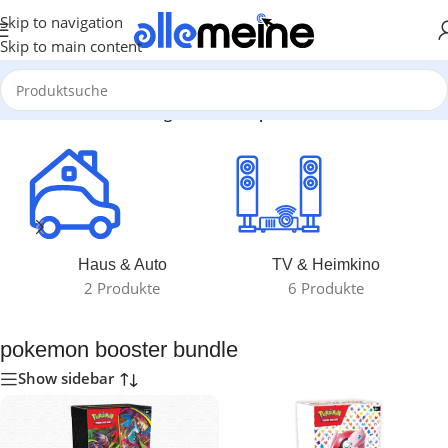
Skip to navigation
Skip to main content
Start
/
Produkte verschlagwortet mit „pokemon booster bundle“
Haus & Auto
TV & Heimkino
2 Produkte
6 Produkte
pokemon booster bundle
Show sidebar