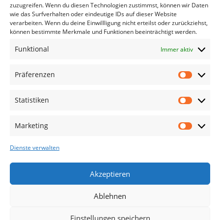
zuzugreifen. Wenn du diesen Technologien zustimmst, können wir Daten
Smartwatch Zubehör
wie das Surfverhalten oder eindeutige IDs auf dieser Website
verarbeiten. Wenn du deine Einwillligung nicht erteilst oder zurückziehst,
Handy Zubehör
können bestimmte Merkmale und Funktionen beeinträchtigt werden.
Airpod Zubehör
Funktional
Immer aktiv
Gamingsachen
Useful Links
Präferenzen
Aktionen
Statistiken
Blog
Kontakt
Marketing
Lieferung & Rückgabe
Dienste verwalten
Outlet
Legal
Akzeptieren
AGB
Ablehnen
Impressum
Einstellungen speichern
Datenschutzerklärung