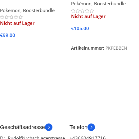
Pokémon
,
Boosterbundle
& Violet
Ascended Heroes Booster
Pokémon
,
Boosterbundle
Bundle (English)
Nicht auf Lager
Nicht auf Lager
€
105.00
€
99.00
Weiterlesen
Weiterlesen
Artikelnummer:
PKPEBBEN
Geschäftsadresse
Telefon
Dr. Rudolfkirchschlägerstrasse
+436604917716