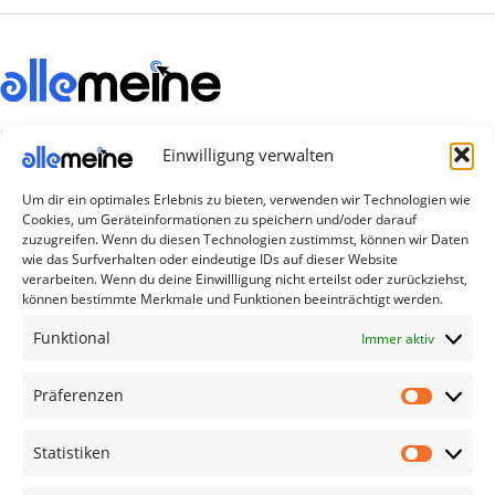
Die Produkte, die Sie wünschen, aber nicht
Einwilligung verwalten
erreichen können, sind gleichzeitig mit der
Welt hier.
Um dir ein optimales Erlebnis zu bieten, verwenden wir Technologien wie
Cookies, um Geräteinformationen zu speichern und/oder darauf
Abonnieren Sie uns
zuzugreifen. Wenn du diesen Technologien zustimmst, können wir Daten
wie das Surfverhalten oder eindeutige IDs auf dieser Website
verarbeiten. Wenn du deine Einwillligung nicht erteilst oder zurückziehst,
können bestimmte Merkmale und Funktionen beeinträchtigt werden.
Kategorien
Funktional
Immer aktiv
TV Zubehör
Smartwatch Zubehör
Präferenzen
Handy Zubehör
Statistiken
Airpod Zubehör
Gamingsachen