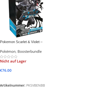
Pokemon Scarlet & Violet –
Black Bolt Booster Bundle -EN-
Pokémon
,
Boosterbundle
Nicht auf Lager
€
76.00
Weiterlesen
Artikelnummer:
PKSVBENBB