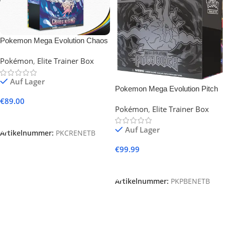
Pokemon Mega Evolution Chaos
Rising ETB
Pokémon
,
Elite Trainer Box
Auf Lager
Pokemon Mega Evolution Pitch
Black ETB
€
89.00
Pokémon
,
Elite Trainer Box
In Den Warenkorb
Auf Lager
Artikelnummer:
PKCRENETB
€
99.99
In Den Warenkorb
Artikelnummer:
PKPBENETB