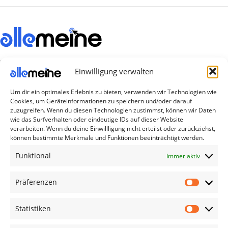
Die Produkte, die Sie wünschen, aber nicht
Einwilligung verwalten
erreichen können, sind gleichzeitig mit der
Welt hier.
Um dir ein optimales Erlebnis zu bieten, verwenden wir Technologien wie
Cookies, um Geräteinformationen zu speichern und/oder darauf
Abonnieren Sie uns
zuzugreifen. Wenn du diesen Technologien zustimmst, können wir Daten
wie das Surfverhalten oder eindeutige IDs auf dieser Website
verarbeiten. Wenn du deine Einwillligung nicht erteilst oder zurückziehst,
können bestimmte Merkmale und Funktionen beeinträchtigt werden.
Kategorien
Funktional
Immer aktiv
TV Zubehör
Smartwatch Zubehör
Präferenzen
Handy Zubehör
Statistiken
Airpod Zubehör
Gamingsachen