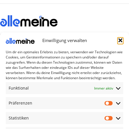
Die Produkte, die Sie wünschen, aber nicht
Einwilligung verwalten
erreichen können, sind gleichzeitig mit der
Welt hier.
Um dir ein optimales Erlebnis zu bieten, verwenden wir Technologien wie
Cookies, um Geräteinformationen zu speichern und/oder darauf
Abonnieren Sie uns
zuzugreifen. Wenn du diesen Technologien zustimmst, können wir Daten
wie das Surfverhalten oder eindeutige IDs auf dieser Website
verarbeiten. Wenn du deine Einwillligung nicht erteilst oder zurückziehst,
können bestimmte Merkmale und Funktionen beeinträchtigt werden.
Kategorien
Funktional
Immer aktiv
TV Zubehör
Smartwatch Zubehör
Präferenzen
Handy Zubehör
Statistiken
Airpod Zubehör
Gamingsachen