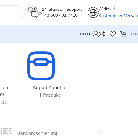
Weltweit
24-Stunden-Support
Kostenloser Versa
+43 660 491 7716
€
0.
DE
EUR
atch
Airpod Zubehör
ör
1 Produkt
kte