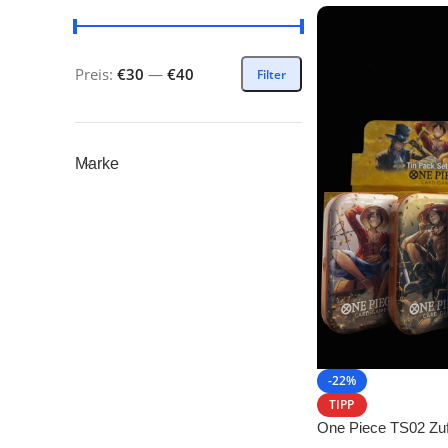
Preis:
€30
—
€40
Filter
Marke
-22%
TIPP
One Piece TS02 Zufä