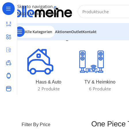
Skip to navigation
Skip to main content
Alle Kategorien
Aktionen
Outlet
Kontakt
Start
/
Produkte verschlagwortet mit „One Piece Tin Se
Haus & Auto
TV & Heimkino
2 Produkte
6 Produkte
One Piece 
Filter By Price