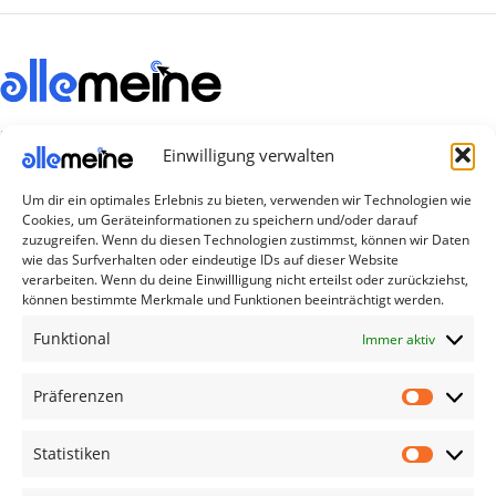
Die Produkte, die Sie wünschen, aber nicht
Einwilligung verwalten
erreichen können, sind gleichzeitig mit der
Welt hier.
Um dir ein optimales Erlebnis zu bieten, verwenden wir Technologien wie
Cookies, um Geräteinformationen zu speichern und/oder darauf
Abonnieren Sie uns
zuzugreifen. Wenn du diesen Technologien zustimmst, können wir Daten
wie das Surfverhalten oder eindeutige IDs auf dieser Website
verarbeiten. Wenn du deine Einwillligung nicht erteilst oder zurückziehst,
können bestimmte Merkmale und Funktionen beeinträchtigt werden.
Kategorien
Funktional
Immer aktiv
TV Zubehör
Smartwatch Zubehör
Präferenzen
Handy Zubehör
Statistiken
Airpod Zubehör
Gamingsachen