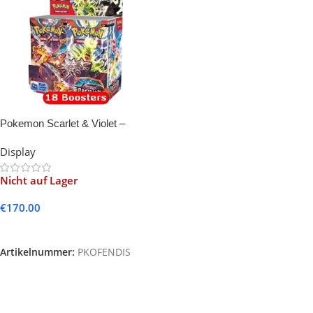
Pokemon Scarlet & Violet –
Obsidian Flames Display -18-
Display
Sealed
Nicht auf Lager
€
170.00
Weiterlesen
Artikelnummer:
PKOFENDIS