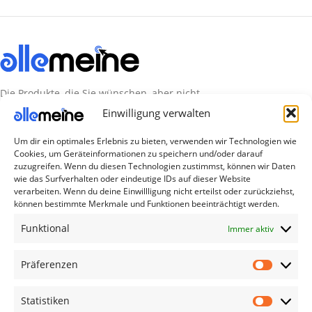
Die Produkte, die Sie wünschen, aber nicht
erreichen können, sind gleichzeitig mit der
Einwilligung verwalten
Welt hier.
Um dir ein optimales Erlebnis zu bieten, verwenden wir Technologien wie
Cookies, um Geräteinformationen zu speichern und/oder darauf
Abonnieren Sie uns
zuzugreifen. Wenn du diesen Technologien zustimmst, können wir Daten
wie das Surfverhalten oder eindeutige IDs auf dieser Website
verarbeiten. Wenn du deine Einwillligung nicht erteilst oder zurückziehst,
Kategorien
können bestimmte Merkmale und Funktionen beeinträchtigt werden.
TV Zubehör
Funktional
Immer aktiv
Smartwatch Zubehör
Präferenzen
Handy Zubehör
Airpod Zubehör
Statistiken