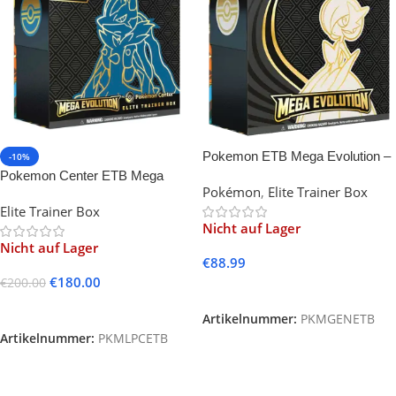
Pokemon ETB Mega Evolution –
-10%
Gardevoir
Pokemon Center ETB Mega
Pokémon
,
Elite Trainer Box
Evolution – Lucario
Elite Trainer Box
Nicht auf Lager
Nicht auf Lager
€
88.99
€
180.00
€
200.00
Weiterlesen
Weiterlesen
Artikelnummer:
PKMGENETB
Artikelnummer:
PKMLPCETB