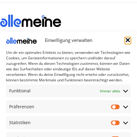
Die Produkte, die Sie wünschen, aber nicht
Einwilligung verwalten
erreichen können, sind gleichzeitig mit der
Welt hier.
Um dir ein optimales Erlebnis zu bieten, verwenden wir Technologien wie
Cookies, um Geräteinformationen zu speichern und/oder darauf
Abonnieren Sie uns
zuzugreifen. Wenn du diesen Technologien zustimmst, können wir Daten
wie das Surfverhalten oder eindeutige IDs auf dieser Website
verarbeiten. Wenn du deine Einwillligung nicht erteilst oder zurückziehst,
können bestimmte Merkmale und Funktionen beeinträchtigt werden.
Kategorien
Funktional
Immer aktiv
TV Zubehör
Smartwatch Zubehör
Präferenzen
Handy Zubehör
Statistiken
Airpod Zubehör
Gamingsachen