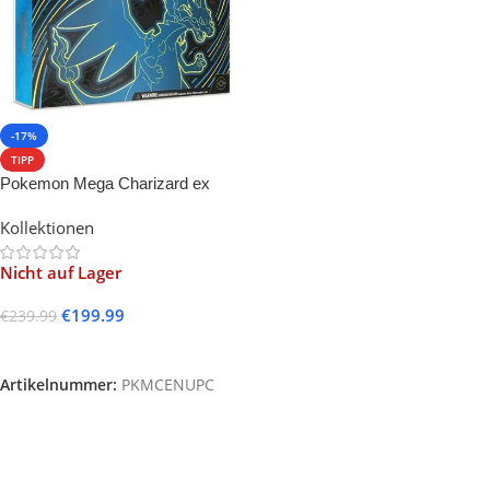
-17%
TIPP
Pokemon Mega Charizard ex
Ultra Premium Collection
Kollektionen
Nicht auf Lager
€
199.99
€
239.99
Weiterlesen
Artikelnummer:
PKMCENUPC