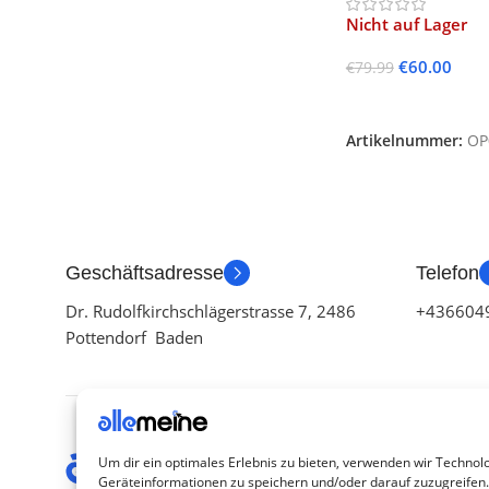
Nicht auf Lager
€
60.00
€
79.99
Weiterlesen
Artikelnummer:
OP
Geschäftsadresse
Telefon
Dr. Rudolfkirchschlägerstrasse 7, 2486
+436604
Pottendorf Baden
Kategor
Um dir ein optimales Erlebnis zu bieten, verwenden wir Technol
Geräteinformationen zu speichern und/oder darauf zuzugreifen
TV Zubeh