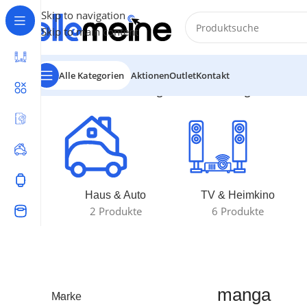
Skip to navigation
Skip to main content
Alle Kategorien
Aktionen
Outlet
Kontakt
Start
/
Produkte verschlagwortet mit „manga“
Einzelnes
Haus & Auto
TV & Heimkino
2 Produkte
6 Produkte
manga
Marke