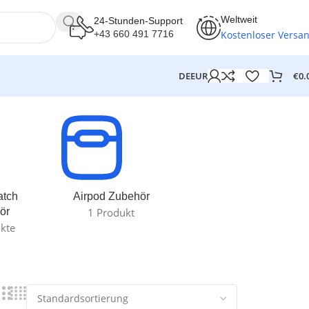
Weltweit
24-Stunden-Support
Kostenloser Versa
+43 660 491 7716
€
0.
DE
EUR
atch
Airpod Zubehör
ör
1 Produkt
kte