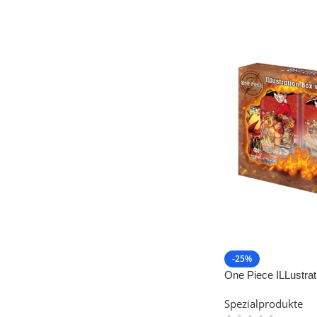
-25%
One Piece ILLustrat
(IB-05) -EN-
Spezialprodukte