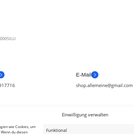
0005ILU
E-Mail
917716
shop.allemeine@gmail.com
Einwilligung verwalten
ien
Useful Links
Legal
ogien wie Cookies, um
Funktional
. Wenn du diesen
ör
Aktionen
AGB