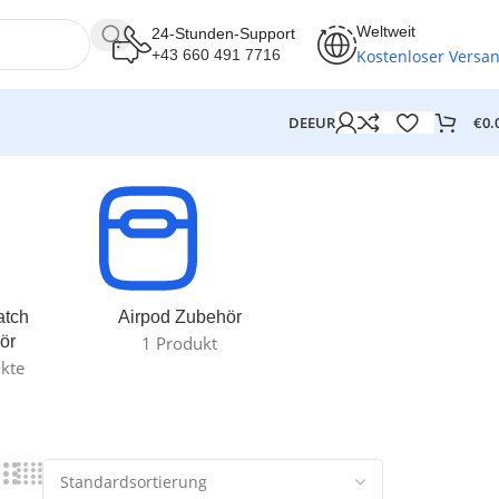
Weltweit
24-Stunden-Support
Kostenloser Versa
+43 660 491 7716
€
0.
DE
EUR
atch
Airpod Zubehör
ör
1 Produkt
kte