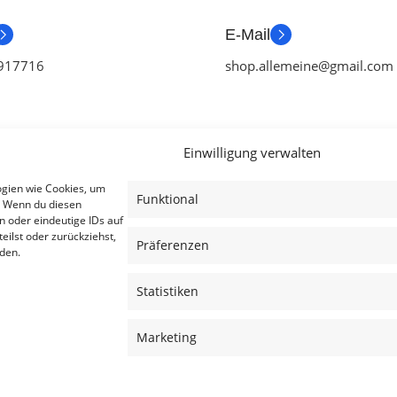
E-Mail
917716
shop.allemeine@gmail.com
Einwilligung verwalten
ien
Useful Links
Legal
ogien wie Cookies, um
Funktional
. Wenn du diesen
ör
Aktionen
AGB
n oder eindeutige IDs auf
eilst oder zurückziehst,
tch Zubehör
Blog
Impressum
Präferenzen
den.
ubehör
Kontakt
Datenschutzer
Statistiken
ubehör
Lieferung & Rückgabe
Cookies
achen
Outlet
Haftungsauss
Marketing