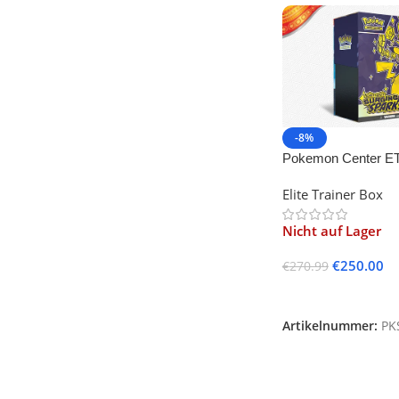
-8%
Pokemon Center ET
Violet-Surging Spar
Elite Trainer Box
Nicht auf Lager
€
250.00
€
270.99
Weiterlesen
Artikelnummer:
PK