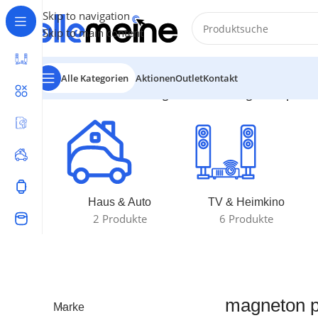
Skip to navigation
Skip to main content
Alle Kategorien
Aktionen
Outlet
Kontakt
Start
/
Produkte verschlagwortet mit „magneton prom
Haus & Auto
TV & Heimkino
2 Produkte
6 Produkte
magneton 
Marke