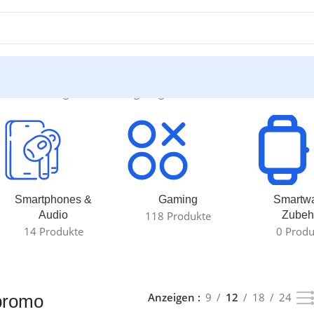
o“
Einzelnes Ergebnis wird angezeigt
Smartphones &
Gaming
Smartw
Audio
118 Produkte
Zubeh
14 Produkte
0 Produ
Anzeigen
9
12
18
24
promo