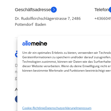
Geschäftsadresse
Telefon
Dr. Rudolfkirchschlägerstrasse 7, 2486
+436604
Pottendorf Baden
Kategor
Um dir ein optimales Erlebnis zu bieten, verwenden wir Technol
Geräteinformationen zu speichern und/oder darauf zuzugreifen
TV Zubeh
Technologien zustimmst, können wir Daten wie das Surfverhalte
Die Produkte, die Sie wünschen, aber
dieser Website verarbeiten. Wenn du deine Einwillligung nicht ert
Smartwa
können bestimmte Merkmale und Funktionen beeinträchtigt wer
nicht erreichen können, sind
Handy Z
gleichzeitig mit der Welt hier.
Airpod Z
Abonnieren Sie uns
Gamings
Cookie-Richtlinie
Datenschutzerklärung
Impressum