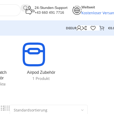
Weltweit
24-Stunden-Support
Kostenloser Versa
+43 660 491 7716
€
0.
DE
EUR
atch
Airpod Zubehör
ör
1 Produkt
kte