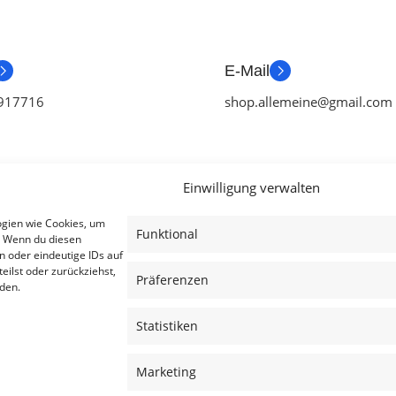
E-Mail
917716
shop.allemeine@gmail.com
Einwilligung verwalten
ien
Useful Links
Legal
ogien wie Cookies, um
Funktional
. Wenn du diesen
ör
Aktionen
AGB
n oder eindeutige IDs auf
eilst oder zurückziehst,
tch Zubehör
Blog
Impressum
Präferenzen
den.
ubehör
Kontakt
Datenschutzer
Statistiken
ubehör
Lieferung & Rückgabe
Cookies
achen
Outlet
Haftungsauss
Marketing