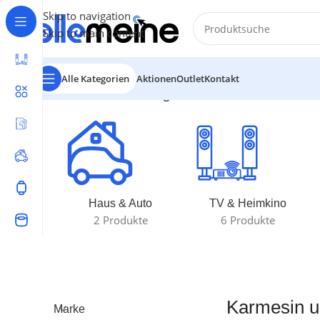
Skip to navigation
Skip to main content
Alle Kategorien
Aktionen
Outlet
Kontakt
Start
/
Produkte verschlagwortet mit „Karmesin und Pu
Haus & Auto
TV & Heimkino
2 Produkte
6 Produkte
Karmesin u
Marke