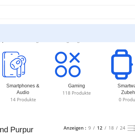
rpur“
Einzelnes Ergebnis wird angezeigt
Smartphones &
Gaming
Smartw
Audio
118 Produkte
Zubeh
14 Produkte
0 Produ
Anzeigen
9
12
18
24
nd Purpur