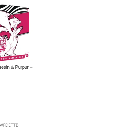
sin & Purpur –
WFDETTB