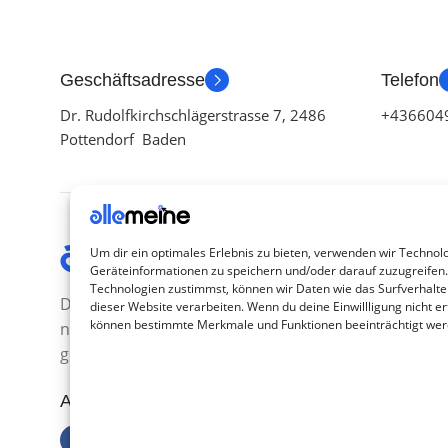
Geschäftsadresse
Telefon
Dr. Rudolfkirchschlägerstrasse 7, 2486
+436604
Pottendorf Baden
Kategor
Um dir ein optimales Erlebnis zu bieten, verwenden wir Technol
Geräteinformationen zu speichern und/oder darauf zuzugreifen
TV Zubeh
Technologien zustimmst, können wir Daten wie das Surfverhalte
Die Produkte, die Sie wünschen, aber
dieser Website verarbeiten. Wenn du deine Einwillligung nicht ert
Smartwa
können bestimmte Merkmale und Funktionen beeinträchtigt wer
nicht erreichen können, sind
Handy Z
gleichzeitig mit der Welt hier.
Airpod Z
Abonnieren Sie uns
Gamings