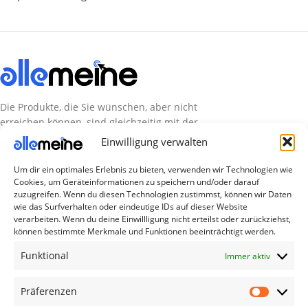
Die Produkte, die Sie wünschen, aber nicht
erreichen können, sind gleichzeitig mit der
Welt hier.
Einwilligung verwalten
Abonnieren Sie uns
Um dir ein optimales Erlebnis zu bieten, verwenden wir Technologien wie
Cookies, um Geräteinformationen zu speichern und/oder darauf
zuzugreifen. Wenn du diesen Technologien zustimmst, können wir Daten
wie das Surfverhalten oder eindeutige IDs auf dieser Website
Kategorien
verarbeiten. Wenn du deine Einwillligung nicht erteilst oder zurückziehst,
können bestimmte Merkmale und Funktionen beeinträchtigt werden.
TV Zubehör
Funktional
Immer aktiv
Smartwatch Zubehör
Handy Zubehör
Präferenzen
Airpod Zubehör