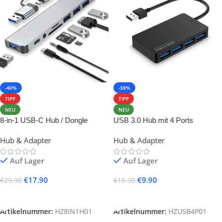
-40%
-38%
TIPP
TIPP
NEU
NEU
8-in-1 USB-C Hub / Dongle
USB 3.0 Hub mit 4 Ports
Hub & Adapter
Hub & Adapter
Auf Lager
Auf Lager
€
17.90
€
9.90
€
29.90
€
15.90
In Den Warenkorb
In Den Warenkorb
Artikelnummer:
HZ8IN1H01
Artikelnummer:
HZUSB4P01