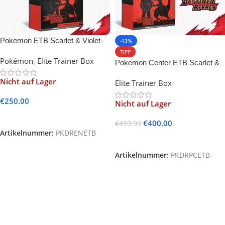
Pokemon ETB Scarlet & Violet-
-13%
Destined Rivals
TIPP
Pokémon
,
Elite Trainer Box
Pokemon Center ETB Scarlet &
Violet – Destined Rivals
Nicht auf Lager
Elite Trainer Box
€
250.00
Nicht auf Lager
Weiterlesen
€
400.00
€
459.99
Artikelnummer:
PKDRENETB
Weiterlesen
Artikelnummer:
PKDRPCETB