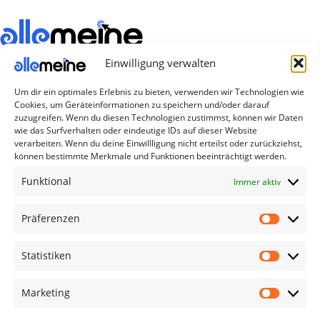
Einwilligung verwalten
Die Produkte, die Sie wünschen, aber nicht
erreichen können, sind gleichzeitig mit der
Um dir ein optimales Erlebnis zu bieten, verwenden wir Technologien wie
Welt hier.
Cookies, um Geräteinformationen zu speichern und/oder darauf
zuzugreifen. Wenn du diesen Technologien zustimmst, können wir Daten
wie das Surfverhalten oder eindeutige IDs auf dieser Website
Abonnieren Sie uns
verarbeiten. Wenn du deine Einwillligung nicht erteilst oder zurückziehst,
können bestimmte Merkmale und Funktionen beeinträchtigt werden.
Funktional
Kategorien
Immer aktiv
TV Zubehör
Präferenzen
Smartwatch Zubehör
Handy Zubehör
Statistiken
Airpod Zubehör
Marketing
Gamingsachen