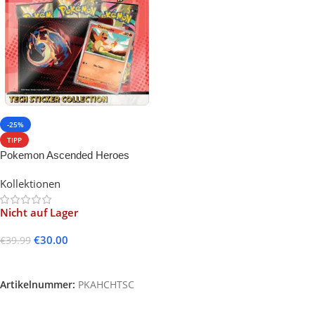
-25%
TIPP
Pokemon Ascended Heroes
Charmander Tech Sticker
Kollektionen
Collection
Nicht auf Lager
€
30.00
€
39.99
Weiterlesen
Artikelnummer:
PKAHCHTSC