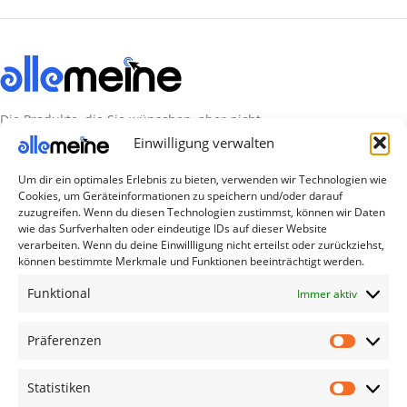
Die Produkte, die Sie wünschen, aber nicht
erreichen können, sind gleichzeitig mit der
Einwilligung verwalten
Welt hier.
Um dir ein optimales Erlebnis zu bieten, verwenden wir Technologien wie
Cookies, um Geräteinformationen zu speichern und/oder darauf
Abonnieren Sie uns
zuzugreifen. Wenn du diesen Technologien zustimmst, können wir Daten
wie das Surfverhalten oder eindeutige IDs auf dieser Website
verarbeiten. Wenn du deine Einwillligung nicht erteilst oder zurückziehst,
Kategorien
können bestimmte Merkmale und Funktionen beeinträchtigt werden.
TV Zubehör
Funktional
Immer aktiv
Smartwatch Zubehör
Präferenzen
Handy Zubehör
Airpod Zubehör
Statistiken