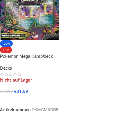
-20%
TIPP
Pokemon Mega Kampfdeck
Mega Gengar – ex
Decks
Nicht auf Lager
€
31.99
€
39.90
Weiterlesen
Artikelnummer:
PKMGMKDDE