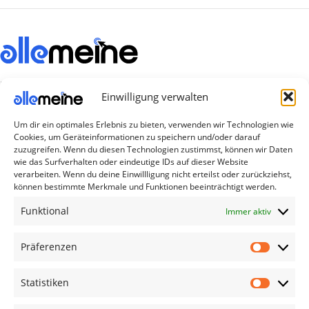
Die Produkte, die Sie wünschen, aber nicht
Einwilligung verwalten
erreichen können, sind gleichzeitig mit der
Welt hier.
Um dir ein optimales Erlebnis zu bieten, verwenden wir Technologien wie
Cookies, um Geräteinformationen zu speichern und/oder darauf
Abonnieren Sie uns
zuzugreifen. Wenn du diesen Technologien zustimmst, können wir Daten
wie das Surfverhalten oder eindeutige IDs auf dieser Website
verarbeiten. Wenn du deine Einwillligung nicht erteilst oder zurückziehst,
können bestimmte Merkmale und Funktionen beeinträchtigt werden.
Kategorien
Funktional
Immer aktiv
TV Zubehör
Smartwatch Zubehör
Präferenzen
Handy Zubehör
Statistiken
Airpod Zubehör
Gamingsachen