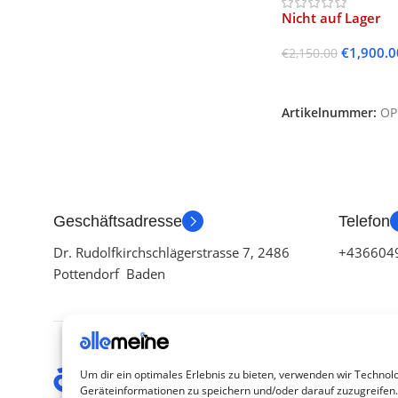
Nicht auf Lager
€
1,900.0
€
2,150.00
Weiterlesen
Artikelnummer:
OP
Geschäftsadresse
Telefon
Dr. Rudolfkirchschlägerstrasse 7, 2486
+436604
Pottendorf Baden
Kategor
Um dir ein optimales Erlebnis zu bieten, verwenden wir Technol
Geräteinformationen zu speichern und/oder darauf zuzugreifen
TV Zubeh