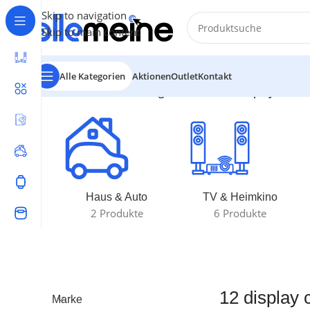
Skip to navigation
Skip to main content
Alle Kategorien
Aktionen
Outlet
Kontakt
Start
/
Produkte verschlagwortet mit „12 display case“
E
Haus & Auto
TV & Heimkino
2 Produkte
6 Produkte
12 display 
Marke