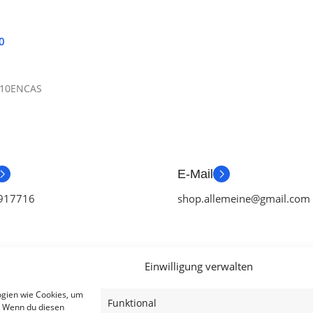
0
10ENCAS
E-Mail
917716
shop.allemeine@gmail.com
Einwilligung verwalten
ien
Useful Links
Legal
ogien wie Cookies, um
Funktional
. Wenn du diesen
ör
Aktionen
AGB