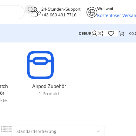
Weltweit
24-Stunden-Support
Kostenloser Versa
+43 660 491 7716
€
0.
DE
EUR
atch
Airpod Zubehör
ör
1 Produkt
kte