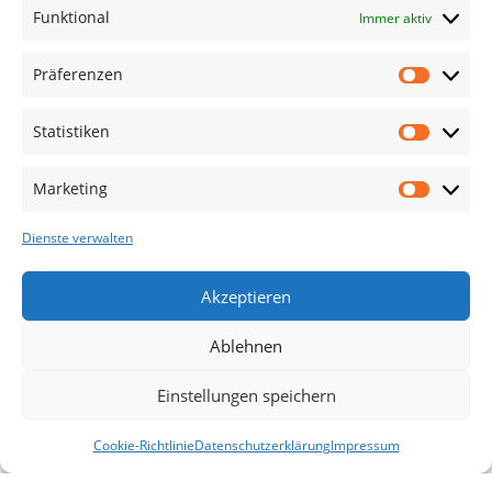
Funktional
Immer aktiv
Welt hier.
Abonnieren Sie uns
Präferenzen
Statistiken
Kategorien
TV Zubehör
Marketing
Smartwatch Zubehör
Dienste verwalten
Handy Zubehör
Airpod Zubehör
Akzeptieren
Gamingsachen
Ablehnen
Useful Links
Einstellungen speichern
Aktionen
Blog
Cookie-Richtlinie
Datenschutzerklärung
Impressum
Filter
Startseite
Mein Konto
Warenkorb
Vergleichen
Kontakt